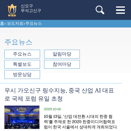
신오구
무석고신구
홈
>
보도자료
>
주요뉴스
주요뉴스
주요뉴스
알림마당
특별보도
참여마당
방문상담
우시 가오신구 링수지능, 중국 산업 AI 대표
로 국제 포럼 유일 초청
2025-10-16
​10월 13일, '산업 대전환 시대의 한중 협
력'를 주제로 한 2025 한중미디어협력포
럼이 한국 서울에서 성대하게 개최되었다.