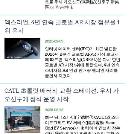
트를 우시 가오신구(高新區)(신우구·新吳
區)에 착공한다.
엑스리얼, 4년 연속 글로벌 AR 시장 점유율 1
위 유지
2025-09-03
​인터넷 데이터 센터(IDC)가 최근 발표한
2025년 2분기 글로벌 ARVR 시장 보고서
에 따르면, 엑스리얼(XREAL)은 다시 한번
글로벌 AR 시장 1위에 올랐으며, 4년 연속
소비자용 AR 안경 판매량 챔피언 자리를
굳건히 지켰다.
CATL 초콜릿 배터리 교환 스테이션, 우시 가
오신구에 정식 운영 시작
2025-08-28
최근 닝더스다이(宁德时代·CATL)와 스테
이트그리드 EV 서비스(國網電動∙ State
Grid EV Service)가 협력하여 건설한 장쑤
성(江蘇省) 최초의 초콜릿 배터리 교환 스