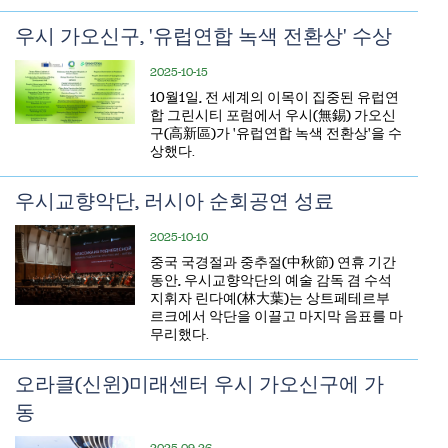
우시 가오신구, '유럽연합 녹색 전환상' 수상
2025-10-15
10월1일, 전 세계의 이목이 집중된 유럽연
합 그린시티 포럼에서 우시(無錫) 가오신
구(高新區)가 '유럽연합 녹색 전환상'을 수
상했다.
우시교향악단, 러시아 순회공연 성료
2025-10-10
중국 국경절과 중추절(中秋節) 연휴 기간
동안, 우시교향악단의 예술 감독 겸 수석
지휘자 린다예(林大葉)는 상트페테르부
르크에서 악단을 이끌고 마지막 음표를 마
무리했다.
오라클(신윈)미래센터 우시 가오신구에 가
동
2025-09-26