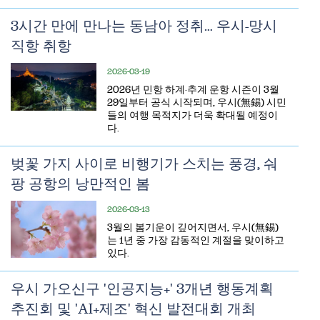
3시간 만에 만나는 동남아 정취… 우시-망시
직항 취항
2026-03-19
2026년 민항 하계·추계 운항 시즌이 3월
29일부터 공식 시작되며, 우시(無錫) 시민
들의 여행 목적지가 더욱 확대될 예정이
다.
벚꽃 가지 사이로 비행기가 스치는 풍경, 숴
팡 공항의 낭만적인 봄
2026-03-13
​3월의 봄기운이 깊어지면서, 우시(無錫)
는 1년 중 가장 감동적인 계절을 맞이하고
있다.
우시 가오신구 '인공지능+' 3개년 행동계획
추진회 및 'AI+제조' 혁신 발전대회 개최