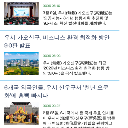
2026-03-10
​3월 9일, 우시(無錫) 가오신구(高新區)는
'인공지능+' 3개년 행동계획 추진회 및
'AI+제조' 혁신 발전대회를 개최했다.
우시 가오신구, 비즈니스 환경 최적화 방안
9.0판 발표
2026-03-02
​우시(無錫) 가오신구(高新區)는 최근
'2026년 비즈니스 환경 최적화 행동 방
안'(9.0판)을 공식 발표했다.
6개국 외국인들, 우시 신우구서 '천년 오문
화'에 흠뻑 빠지다
2026-02-27
2월 25일, 6개국에서 온 국제 우호 인사들
이 우시시(無錫市) 신우구(新吳區)를 방문
해 태백묘회(泰伯廟會) 행렬을 관람하고