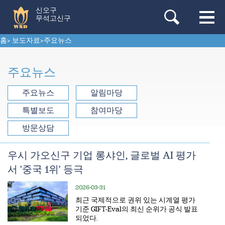
신오구
무석고신구
홈
>
보도자료
>
주요뉴스
주요뉴스
주요뉴스
알림마당
특별보도
참여마당
방문상담
우시 가오신구 기업 롱샤인, 글로벌 AI 평가
서 '중국 1위' 등극
2026-03-31
​최근 국제적으로 권위 있는 시계열 평가
기준 GIFT-Eval의 최신 순위가 공식 발표
되었다.