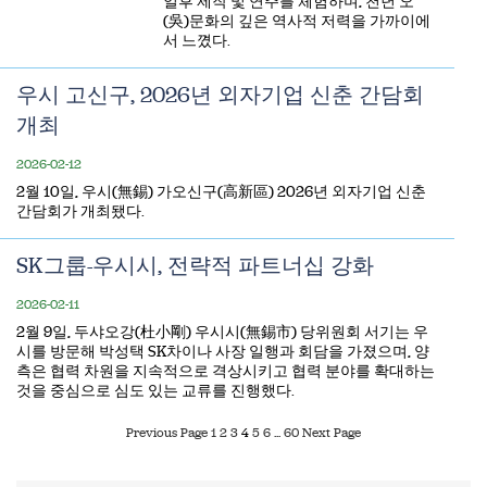
얼후 제작 및 연주를 체험하며, 천년 오
(吳)문화의 깊은 역사적 저력을 가까이에
서 느꼈다.
우시 고신구, 2026년 외자기업 신춘 간담회
개최
2026-02-12
​2월 10일, 우시(無錫) 가오신구(高新區) 2026년 외자기업 신춘
간담회가 개최됐다.
SK그룹-우시시, 전략적 파트너십 강화
2026-02-11
​2월 9일, 두샤오강(杜小剛) 우시시(無錫市) 당위원회 서기는 우
시를 방문해 박성택 SK차이나 사장 일행과 회담을 가졌으며, 양
측은 협력 차원을 지속적으로 격상시키고 협력 분야를 확대하는
것을 중심으로 심도 있는 교류를 진행했다.
Previous Page
1
2
3
4
5
6
...
60
Next Page