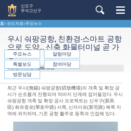
신오구
무석고신구
홈
>
보도자료
>
주요뉴스
우시 숴팡공항, 친환경·스마트 공항
으로 도약… 신축 화물터미널 곧 가
동
주요뉴스
알림마당
특별보도
참여마당
최종 업데이트 날자:
2025-11-28
방문상담
최근 우시(無錫) 숴팡공항(碩放機場)의 개축 및 확장 공
사가 순조롭게 진행되며 막바지 단계에 접어들었다. 우시
숴팡공항 개축 및 확장 공사 프로젝트는 신우구(新吳
區) 화유중로(華友中路) 서쪽, 신자이로(新宅路) 북쪽 지
역에 위치하며, 기존 공항 활주로 동쪽과 인접해 있다.