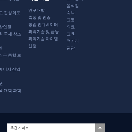
음식점
연구개발
모 집성회로
숙박
측정 및 인증
교통
창업 인큐베이터
 창업원
의료
과악기술 및 금융
웍 국제 창조
교육
과학기술 아이템
먹거리
신청
원
관광
신구 종합 보
에너지 산업
원
웍 대학 과학
추천 사이트