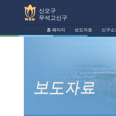
신오구
무석고신구
홈 페이지
보도자료
신구소