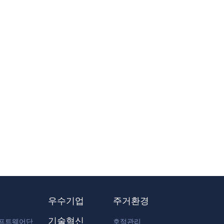
우수기업
주거환경
기술혁신
소프트웨어단
호적관리