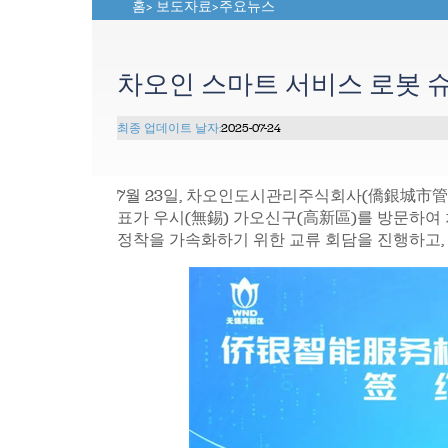
홈
>
보도자료
>
주요뉴스
차오인 스마트 서비스 로봇 슈
최종 업데이트 날자:
2025-07-24
7월 23일, 차오인도시관리주식회사(僑銀城市管
표가 우시(無錫) 가오신구(高新區)를 방문하여
정착을 가속화하기 위한 교류 회담을 진행하고, 