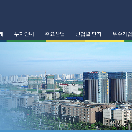
개
투자안내
주요산업
산업별 단지
우수기