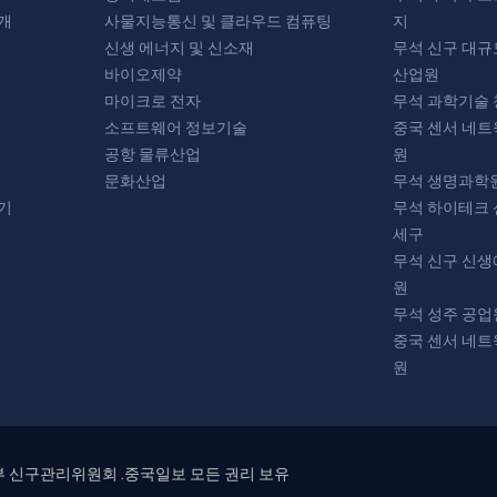
개
사물지능통신 및 클라우드 컴퓨팅
지
신생 에너지 및 신소재
무석 신구 대규
바이오제약
산업원
마이크로 전자
무석 과학기술
소프트웨어 정보기술
중국 센서 네트
공항 물류산업
원
문화산업
무석 생명과학
기
무석 하이테크 
세구
무석 신구 신생
원
무석 성주 공업
중국 센서 네트
원
부 신구관리위원회 .중국일보 모든 권리 보유